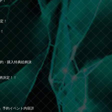
中！
決定！
！！
」予約・購入特典絵柄決
絵柄決定！！
ION」予約イベント内容詳